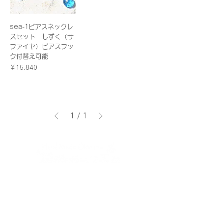
sea-1ピアスネックレ
スセット しずく（サ
ファイヤ）ピアスフッ
ク付替え可能
価格
￥15,840
1
/
1
沖縄石垣島でとれる星砂とガラスのハンドメイドアクセサリー
オンラインショップ＆手作り体験
​【サイトメニュー】