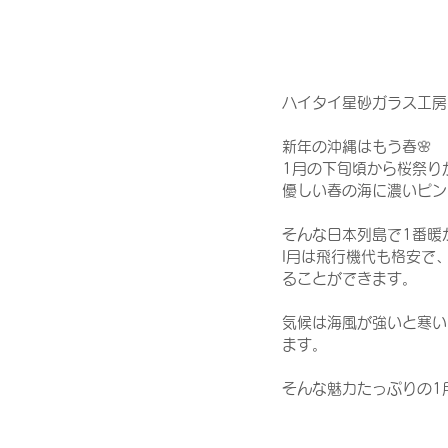
ハイタイ星砂ガラス工房で
新年の沖縄はもう春🌸
1月の下旬頃から桜祭り
優しい春の海に濃いピン
そんな日本列島で1番暖
I月は飛行機代も格安で
ることができます。
気候は海風が強いと寒い
ます。
そんな魅力たっぷりの1月