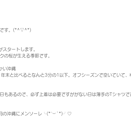
す。(*^▽^*)
がスタートします。
クの桜が生える季節です。
かい沖縄
、年末と比べるとなんと3分の1以下。オフシーズンで空いていて、
日もあるので、必ず上着は必要ですががない日は薄手のTシャツで
の沖縄にメンソーレ╰(*´︶`*)╯♡