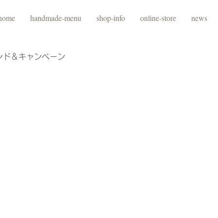
home
handmade-menu
shop-info
online-store
news
ンド＆キャンペーン